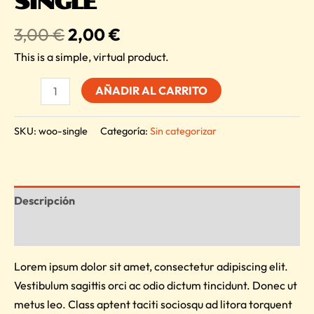
SINGLE
El
El
3,00
€
2,00
€
precio
precio
This is a simple, virtual product.
original
actual
Single
era:
es:
AÑADIR AL CARRITO
cantidad
3,00 €.
2,00 €.
SKU:
woo-single
Categoría:
Sin categorizar
Descripción
Valoraciones (0)
Lorem ipsum dolor sit amet, consectetur adipiscing elit.
Vestibulum sagittis orci ac odio dictum tincidunt. Donec ut
metus leo. Class aptent taciti sociosqu ad litora torquent