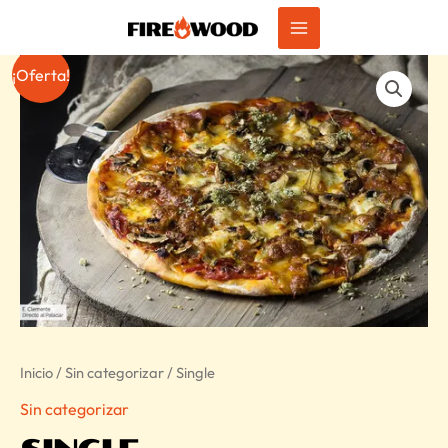
Ir
al
MAIN
contenido
¡Oferta!
MENU
Inicio
/
Sin categorizar
/ Single
Sin categorizar